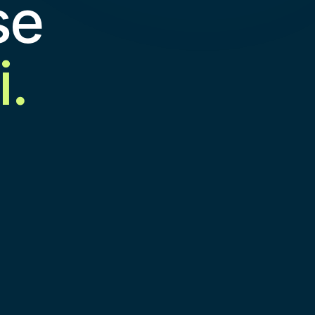
se
i.